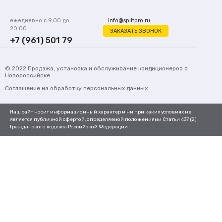
ежедневно с 9:00 до
info@splitpro.ru
20:00
ЗАКАЗАТЬ ЗВОНОК
+7 (961) 501 79
62
© 2022
Продажа, установка и обслуживание кондиционеров
в
Новороссийске
Соглашение на обработку персональных данных
Наш сайт носит информационный характер и ни при каких условиях не
является публичной офертой, определяемой положениями Статьи 437 (2)
Гражданского кодекса Российской Федерации