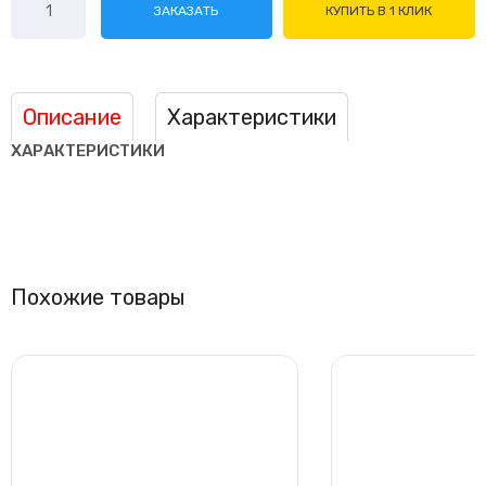
ЗАКАЗАТЬ
КУПИТЬ В 1 КЛИК
товара
Vickers
Viking
VE-
Описание
Характеристики
12HE
ХАРАКТЕРИСТИКИ
Похожие товары