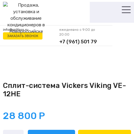
Перейти
к
содержимому
info@splitpro.ru
ежедневно с 9:00 до
20:00
ЗАКАЗАТЬ ЗВОНОК
+7 (961) 501 79
62
Сплит-система Vickers Viking VE-
12HE
28 800
Р
Количество