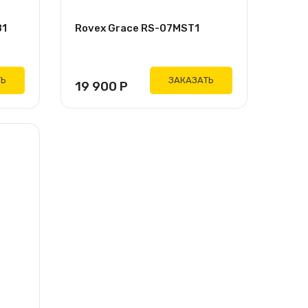
81
Rovex Grace RS-07MST1
ТЬ
ЗАКАЗАТЬ
19 900
Р