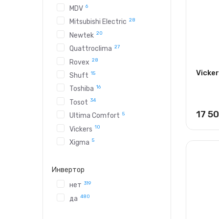
6
MDV
28
Mitsubishi Electric
20
Newtek
27
Quattroclima
28
Rovex
Vicke
15
Shuft
16
Toshiba
34
Tosot
17 5
5
Ultima Comfort
10
Vickers
5
Xigma
Инвертор
319
нет
480
да