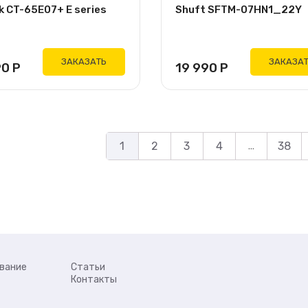
k CT-65E07+ E series
Shuft SFTM-07HN1_22Y
ЗАКАЗАТЬ
ЗАКАЗА
90
Р
19 990
Р
1
2
3
4
…
38
вание
Статьи
Контакты