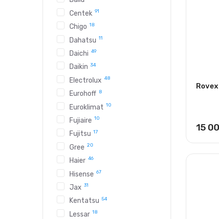
91
Centek
18
Chigo
11
Dahatsu
49
Daichi
34
Daikin
48
Electrolux
Rovex
8
Eurohoff
10
Euroklimat
10
Fujiaire
15 0
17
Fujitsu
20
Gree
46
Haier
67
Hisense
31
Jax
54
Kentatsu
18
Lessar