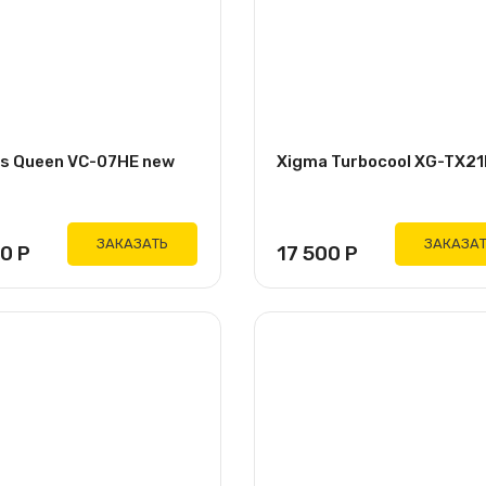
rs Queen VC-07HE new
Xigma Turbocool XG-TX2
ЗАКАЗАТЬ
ЗАКАЗА
00
Р
17 500
Р