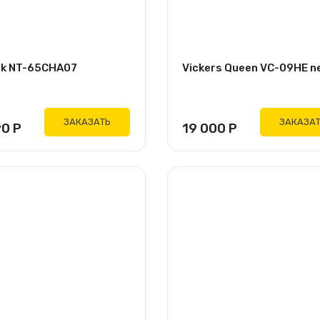
k NT-65CHA07
Vickers Queen VC-09HE n
ЗАКАЗАТЬ
ЗАКАЗА
90
Р
19 000
Р