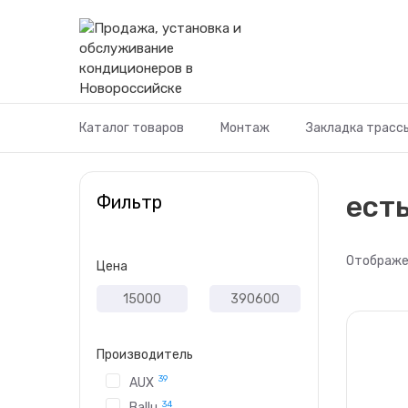
Перейти
к
содержимому
Каталог товаров
Монтаж
Закладка трасс
ест
Фильтр
Отображен
Цена
Производитель
39
AUX
34
Ballu