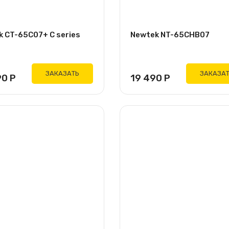
k CT-65C07+ C series
Newtek NT-65CHB07
ЗАКАЗАТЬ
ЗАКАЗА
90
Р
19 490
Р