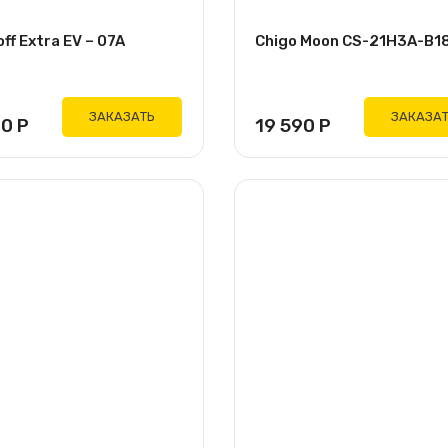
ff Extra EV – 07A
Chigo Moon CS-21H3A-B1
ЗАКАЗАТЬ
ЗАКАЗА
00
Р
19 590
Р