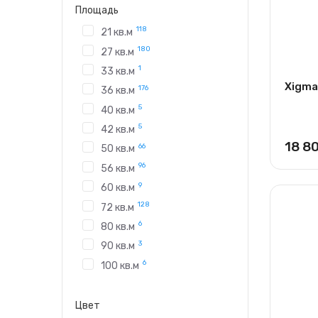
Площадь
118
21 кв.м
180
27 кв.м
1
33 кв.м
Xigma
176
36 кв.м
5
40 кв.м
5
42 кв.м
18 8
66
50 кв.м
96
56 кв.м
9
60 кв.м
128
72 кв.м
6
80 кв.м
3
90 кв.м
6
100 кв.м
Цвет