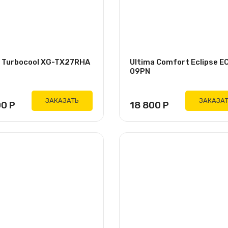
 Turbocool XG-TX27RHA
Ultima Comfort Eclipse E
09PN
ЗАКАЗАТЬ
ЗАКАЗА
00
Р
18 800
Р