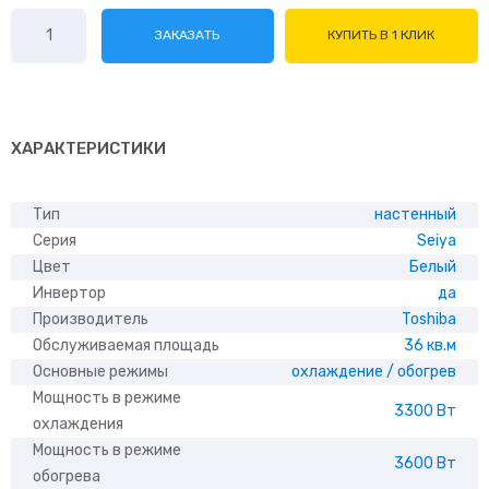
Количество
ЗАКАЗАТЬ
КУПИТЬ В 1 КЛИК
товара
Toshiba
Seiya
RAS-
13J2KVG-
ХАРАКТЕРИСТИКИ
EE
Тип
настенный
Серия
Seiya
Цвет
Белый
Инвертор
да
Производитель
Toshiba
Обслуживаемая площадь
36 кв.м
Основные режимы
охлаждение / обогрев
Мощность в режиме
3300 Вт
охлаждения
Мощность в режиме
3600 Вт
обогрева