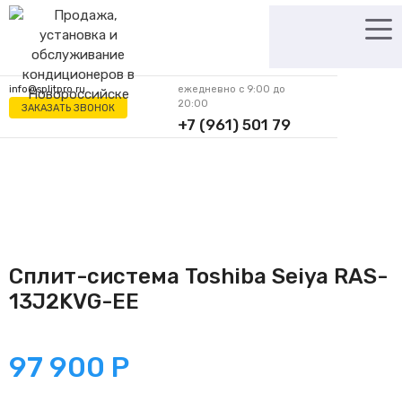
Перейти
к
содержимому
info@splitpro.ru
ежедневно с 9:00 до
20:00
ЗАКАЗАТЬ ЗВОНОК
+7 (961) 501 79
62
Сплит-система Toshiba Seiya RAS-
13J2KVG-EE
97 900
Р