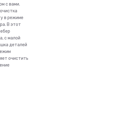
м с вами.
оочистка
ту в режиме
ра. В этот
ребер
, с малой
шка деталей
режим
ляет очистить
жение