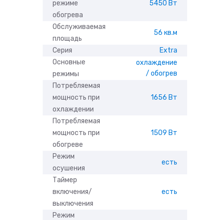
режиме
5450 Вт
обогрева
Обслуживаемая
56 кв.м
площадь
Серия
Extra
Основные
охлаждение
/ обогрев
режимы
Потребляемая
мощность при
1656 Вт
охлаждении
Потребляемая
мощность при
1509 Вт
обогреве
Режим
есть
осушения
Таймер
включения/
есть
выключения
Режим