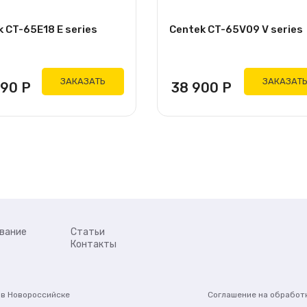
 CT-65E18 E series
Centek CT-65V09 V series
ЗАКАЗАТЬ
ЗАКАЗАТ
990
Р
38 900
Р
вание
Статьи
Контакты
в Новороссийске
Соглашение на обработ