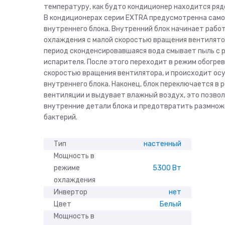
температуру, как будто кондиционер находится рядо
В кондиционерах серии EXTRA предусмотренна сам
внутреннего блока. Внутренний блок начинает рабо
охлаждения с малой скоростью вращения вентилято
период сконденсировавшаяся вода смывает пыль с 
испарителя. После этого переходит в режим обогрева
скоростью вращения вентилятора, и происходит осу
внутреннего блока. Наконец, блок переключается в 
вентиляции и выдувает влажный воздух, это позво
внутренние детали блока и предотвратить размно
бактерий.
Тип
настенный
Мощность в
режиме
5300 Вт
охлаждения
Инвертор
нет
Цвет
Белый
Мощность в