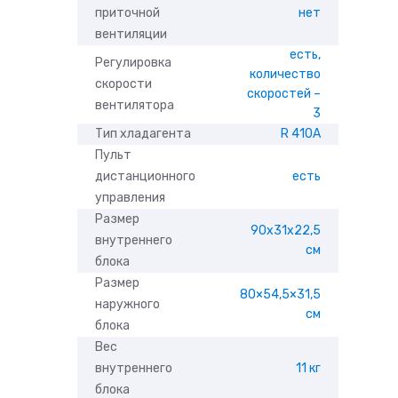
приточной
нет
вентиляции
есть,
Регулировка
количество
скорости
скоростей –
вентилятора
3
Тип хладагента
R 410A
Пульт
дистанционного
есть
управления
Размер
90x31x22,5
внутреннего
см
блока
Размер
80×54,5×31,5
наружного
см
блока
Вес
внутреннего
11 кг
блока