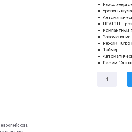
Класс энерг
Уровень шума
Автоматическ
HEALTH – ре
Компактный 
Запоминание
Режим Turbo
Таймер
Автоматическ
Режим “Анти
Количество
товара
Eurohoff
Extra
EV
-
18A
 европейском,
то позволит