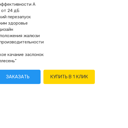
оэффективности А
 от 24 дБ
ий перезапуск
жим здоровье
дизайн
 положения жалюзи
 производительности
ое качание заслонок
плесень”
ЗАКАЗАТЬ
КУПИТЬ В 1 КЛИК