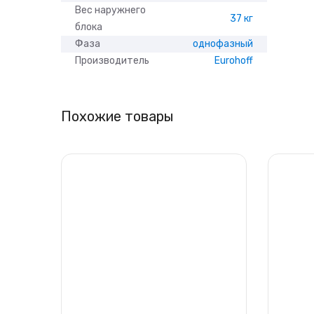
Вес наружнего
37 кг
блока
Фаза
однофазный
Производитель
Eurohoff
Похожие товары