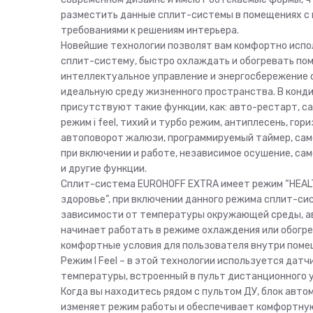
разместить данные сплит-системы в помещениях с
требованиями к решениям интерьера.
Новейшие технологии позволят вам комфортно испо
сплит-систему, быстро охлаждать и обогревать пом
интеллектуальное управление и энергосбережение
идеальную среду жизненного пространства. В конд
присутствуют такие функции, как: авто-рестарт, с
режим i feel, тихий и турбо режим, антиплесень, го
автоповорот жалюзи, программируемый таймер, са
при включении и работе, независимое осушение, са
и другие функции.
Сплит-система EUROHOFF EXTRA имеет режим “HEAL
здоровье”, при включении данного режима сплит-сис
зависимости от температуры окружающей среды, 
начинает работать в режиме охлаждения или обогре
комфортные условия для пользователя внутри поме
Режим I Feel – в этой технологии используется датч
температуры, встроенный в пульт дистанционного 
Когда вы находитесь рядом с пультом ДУ, блок авто
изменяет режим работы и обеспечивает комфортну