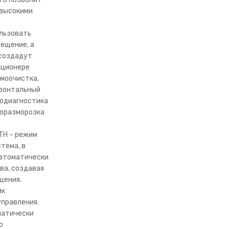
 высокими
льзовать
ещение, а
 создадут
иционере
амоочистка,
ризонтальный
модиагностика
моразморозка
TH – режим
тема, в
автоматически
ва, создавая
щения.
ик
управления.
матически
ю