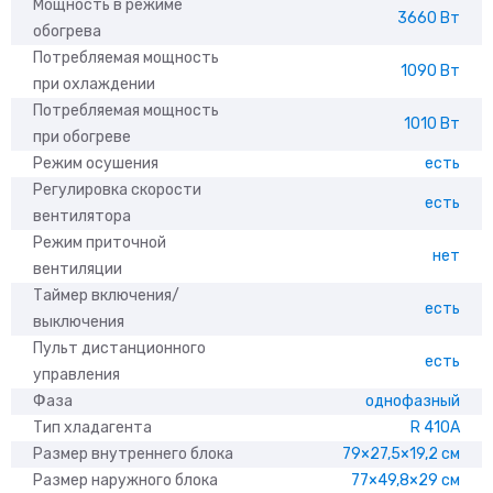
Мощность в режиме
3660 Вт
обогрева
Потребляемая мощность
1090 Вт
при охлаждении
Потребляемая мощность
1010 Вт
при обогреве
Режим осушения
есть
Регулировка скорости
есть
вентилятора
Режим приточной
нет
вентиляции
Таймер включения/
есть
выключения
Пульт дистанционного
есть
управления
Фаза
однофазный
Тип хладагента
R 410A
Размер внутреннего блока
79×27,5×19,2 см
Размер наружного блока
77×49,8×29 см