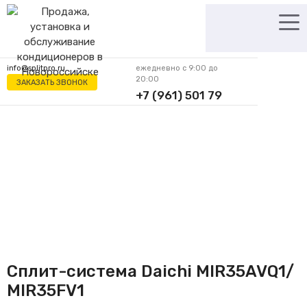
Перейти
к
содержимому
info@splitpro.ru
ежедневно с 9:00 до
20:00
ЗАКАЗАТЬ ЗВОНОК
+7 (961) 501 79
62
Сплит-система Daichi MIR35AVQ1/
MIR35FV1