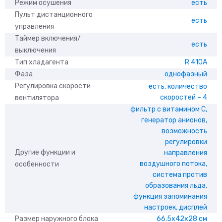
Режим осушения
есть
Пульт дистанционного
есть
управления
Таймер включения/
есть
выключения
Тип хладагента
R 410A
Фаза
однофазный
Регулировка скорости
есть, количество
скоростей – 4
вентилятора
фильтр с витамином С,
генератор анионов,
возможность
регулировки
Другие функции и
направления
воздушного потока,
особенности
система против
образования льда,
функция запоминания
настроек, дисплей
Размер наружного блока
66.5x42x28 см