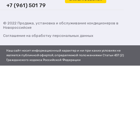
+7 (961) 501 79
62
© 2022
Продажа, установка и обслуживание кондиционеров
в
Новороссийске
Соглашение на обработку персональных данных
Наш сайт носит информационный характер и ни при каких условиях не
является публичной офертой, определяемой положениями Статьи 437 (2)
Гражданского кодекса Российской Федерации