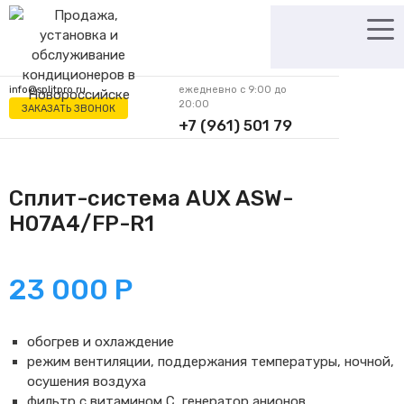
Перейти
к
содержимому
info@splitpro.ru
ежедневно с 9:00 до
20:00
ЗАКАЗАТЬ ЗВОНОК
+7 (961) 501 79
62
Сплит-система AUX ASW-
H07A4/FP-R1
23 000
Р
обогрев и охлаждение
режим вентиляции, поддержания температуры, ночной,
осушения воздуха
фильтр с витамином С, генератор анионов